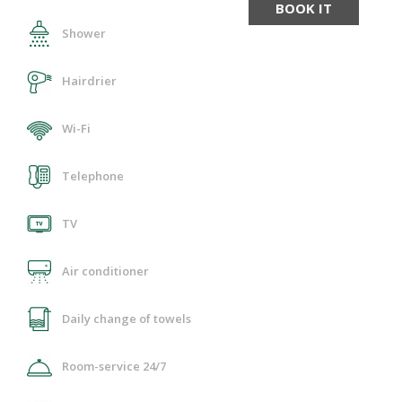
BOOK IT
Shower
Hairdrier
Wi-Fi
Telephone
TV
Air conditioner
Daily change of towels
Room-service 24/7